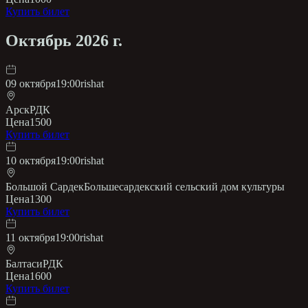
Купить билет
Октябрь 2026 г.
09 октября
19:00
rishat
Арск
РДК
Цена
1500
Купить билет
10 октября
19:00
rishat
Большой Сардек
Большесардекский сельский дом культуры
Цена
1300
Купить билет
11 октября
19:00
rishat
Балтаси
РДК
Цена
1600
Купить билет