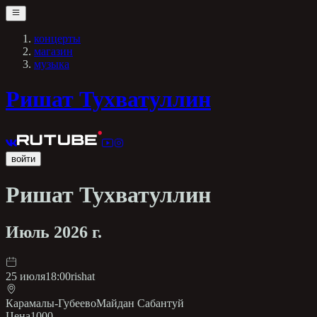
концерты
магазин
музыка
Ришат Тухватуллин
войти
Ришат Тухватуллин
Июль 2026 г.
25 июля
18:00
rishat
Карамалы-Губеево
Майдан Сабантуй
Цена
1000